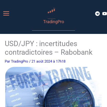
Aller
au
contenu
TradingPro
USD/JPY : incertitudes
contradictoires – Rabobank
Par
TradingPro
/ 21 août 2024 à 17h18