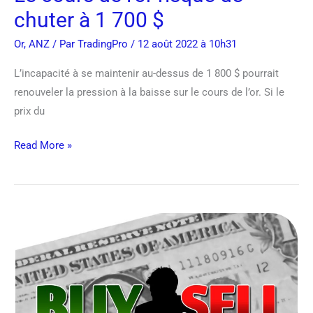
chuter à 1 700 $
Or
,
ANZ
/ Par
TradingPro
/ 12 août 2022 à 10h31
L’incapacité à se maintenir au-dessus de 1 800 $ pourrait
renouveler la pression à la baisse sur le cours de l’or. Si le
prix du
Read More »
Le
dollar
a
probablement
atteint