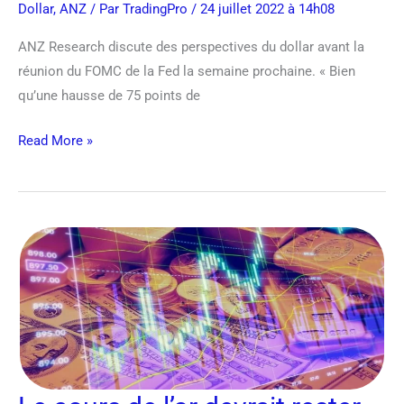
Dollar
,
ANZ
/ Par
TradingPro
/ 24 juillet 2022 à 14h08
ANZ Research discute des perspectives du dollar avant la
réunion du FOMC de la Fed la semaine prochaine. « Bien
qu’une hausse de 75 points de
Read More »
Le
cours
de
l’or
devrait
rester
sous