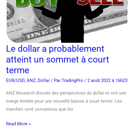
un
sommet
à
court
terme
Le dollar a probablement
atteint un sommet à court
terme
EUR/USD
,
ANZ
,
Dollar
/ Par
TradingPro
/ 2 août 2022 à 16h23
ANZ Research discute des perspectives du dollar et voit une
marge limitée pour une nouvelle baisse à court terme. Les
marchés sont convaincus que les
Read More »