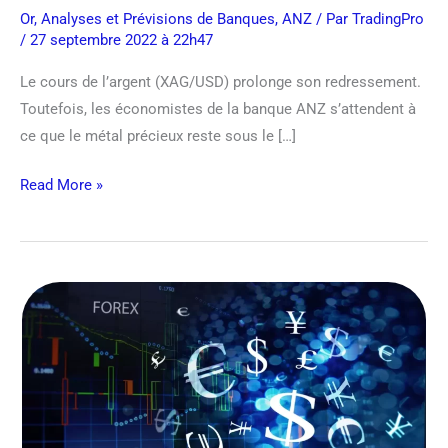
d’année
Or
,
Analyses et Prévisions de Banques
,
ANZ
/ Par
TradingPro
/ 27 septembre 2022 à 22h47
Le cours de l’argent (XAG/USD) prolonge son redressement.
Toutefois, les économistes de la banque ANZ s’attendent à
ce que le métal précieux reste sous le […]
Read More »
Analyse
Forex
:
EUR/USD
vers
0,97,