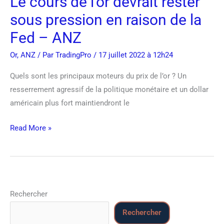
Le cours de l’or devrait rester
pression
en
sous pression en raison de la
raison
Fed – ANZ
de
Or
,
ANZ
/ Par
TradingPro
/ 17 juillet 2022 à 12h24
la
Fed
Quels sont les principaux moteurs du prix de l’or ? Un
–
resserrement agressif de la politique monétaire et un dollar
ANZ
américain plus fort maintiendront le
Read More »
Rechercher
Rechercher