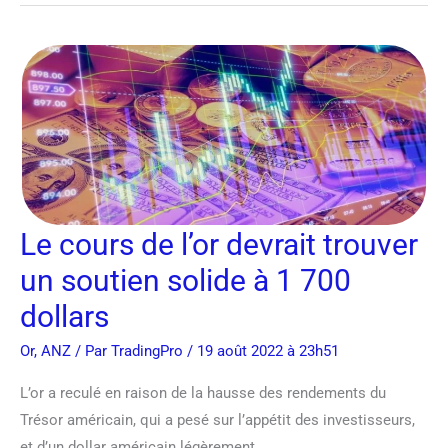
Le
cours
de
l’or
devrait
trouver
un
Le cours de l’or devrait trouver
soutien
solide
un soutien solide à 1 700
à
dollars
1
Or
,
ANZ
/ Par
TradingPro
/ 19 août 2022 à 23h51
700
dollars
L’or a reculé en raison de la hausse des rendements du
Trésor américain, qui a pesé sur l’appétit des investisseurs,
et d’un dollar américain légèrement