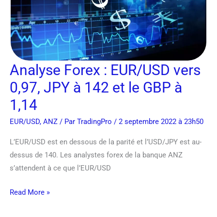
JPY
à
142
et
le
Analyse Forex : EUR/USD vers
GBP
à
0,97, JPY à 142 et le GBP à
1,14
1,14
EUR/USD
,
ANZ
/ Par
TradingPro
/ 2 septembre 2022 à 23h50
L’EUR/USD est en dessous de la parité et l’USD/JPY est au-
dessus de 140. Les analystes forex de la banque ANZ
s’attendent à ce que l’EUR/USD
Read More »