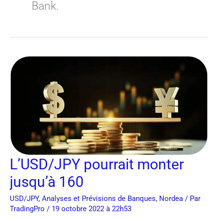
Bank.
L’USD/JPY
pourrait
monter
jusqu’à
160
L’USD/JPY pourrait monter
jusqu’à 160
USD/JPY
,
Analyses et Prévisions de Banques
,
Nordea
/ Par
TradingPro
/ 19 octobre 2022 à 22h53