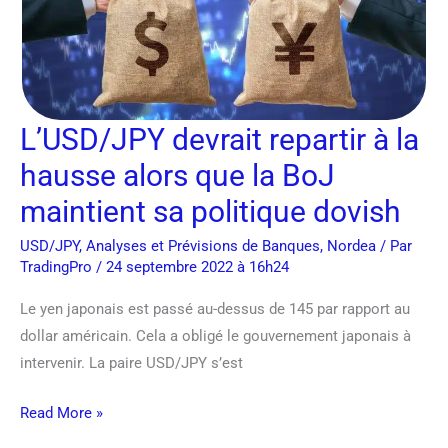
à
la
hausse
alors
que
L’USD/JPY devrait repartir à la
la
hausse alors que la BoJ
BoJ
maintient
maintient sa politique dovish
sa
USD/JPY
,
Analyses et Prévisions de Banques
,
Nordea
/ Par
politique
TradingPro
/ 24 septembre 2022 à 16h24
dovish
Le yen japonais est passé au-dessus de 145 par rapport au
dollar américain. Cela a obligé le gouvernement japonais à
intervenir. La paire USD/JPY s’est
Read More »