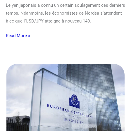
Le yen japonais a connu un certain soulagement ces derniers
temps. Néanmoins, les économistes de Nordea s’attendent
à ce que l’USD/JPY atteigne à nouveau 140.
Read More »
BCE
:
Enfin
une
hausse
de
taux
!
–