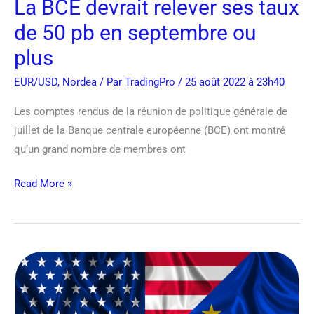
septembre
La BCE devrait relever ses taux
ou
de 50 pb en septembre ou
plus
plus
EUR/USD
,
Nordea
/ Par
TradingPro
/ 25 août 2022 à 23h40
Les comptes rendus de la réunion de politique générale de
juillet de la Banque centrale européenne (BCE) ont montré
qu’un grand nombre de membres ont
Read More »
EUR/USD
devrait
atteindre