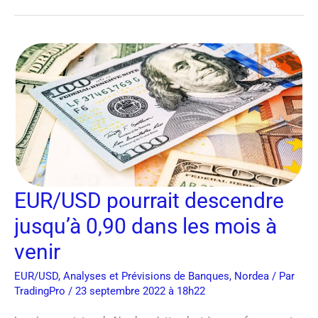
EUR/USD
pourrait
descendre
jusqu’à
0,90
dans
les
mois
EUR/USD pourrait descendre
à
jusqu’à 0,90 dans les mois à
venir
venir
EUR/USD
,
Analyses et Prévisions de Banques
,
Nordea
/ Par
TradingPro
/ 23 septembre 2022 à 18h22