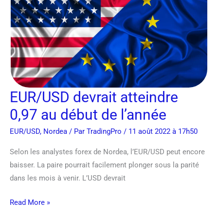
0,97
au
début
de
l’année
EUR/USD devrait atteindre
0,97 au début de l’année
EUR/USD
,
Nordea
/ Par
TradingPro
/ 11 août 2022 à 17h50
Selon les analystes forex de Nordea, l’EUR/USD peut encore
baisser. La paire pourrait facilement plonger sous la parité
dans les mois à venir. L’USD devrait
Read More »