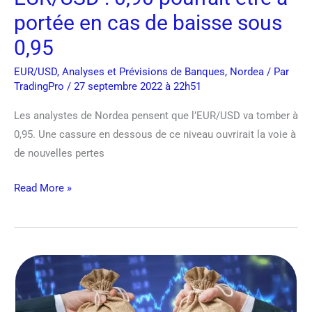
cas
portée en cas de baisse sous
de
baisse
0,95
sous
EUR/USD
,
Analyses et Prévisions de Banques
,
Nordea
/ Par
0,95
TradingPro
/ 27 septembre 2022 à 22h51
Les analystes de Nordea pensent que l’EUR/USD va tomber à
0,95. Une cassure en dessous de ce niveau ouvrirait la voie à
de nouvelles pertes
Read More »
L’USD/JPY
devrait
repartir