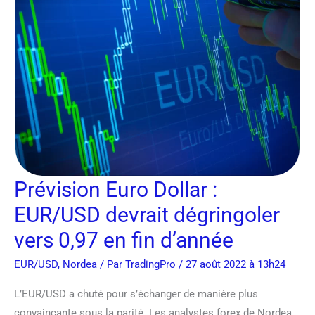
Dollar
:
EUR/USD
devrait
dégringoler
vers
0,97
en
fin
d’année
Prévision Euro Dollar :
EUR/USD devrait dégringoler
vers 0,97 en fin d’année
EUR/USD
,
Nordea
/ Par
TradingPro
/ 27 août 2022 à 13h24
L’EUR/USD a chuté pour s’échanger de manière plus
convaincante sous la parité. Les analystes forex de Nordea