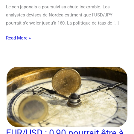
Le yen japonais a poursuivi sa chute inexorable. Les
analystes devises de Nordea estiment que l’USD/JPY
pourrait s’envoler jusqu’à 160. La politique de taux de […]
Read More »
EUR/USD
:
0,90
pourrait
être
à
portée
en
EUR/USD : 0,90 pourrait être à