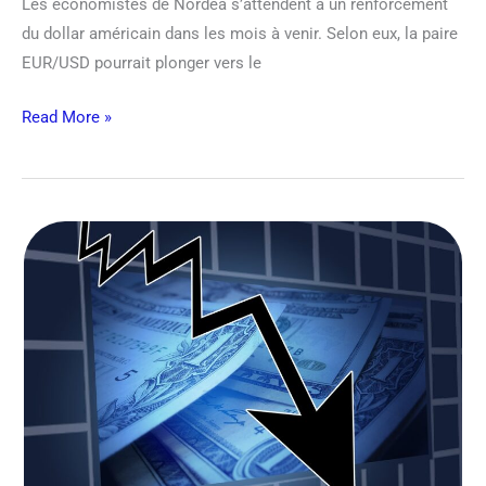
Les économistes de Nordea s’attendent à un renforcement
du dollar américain dans les mois à venir. Selon eux, la paire
EUR/USD pourrait plonger vers le
Read More »
EUR/USD
devrait
tomber
vers
0,95
en
fin
d’année