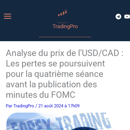
Aller
au
contenu
TradingPro
Analyse du prix de l’USD/CAD :
Les pertes se poursuivent
pour la quatrième séance
avant la publication des
minutes du FOMC
Par
TradingPro
/ 21 août 2024 à 17h09