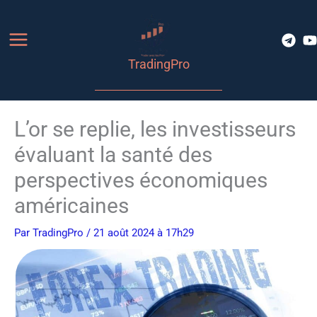
Aller
au
contenu
TradingPro
L’or se replie, les investisseurs
évaluant la santé des
perspectives économiques
américaines
Par
TradingPro
/ 21 août 2024 à 17h29