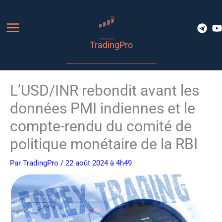
Aller
au
contenu
TradingPro
L’USD/INR rebondit avant les
données PMI indiennes et le
compte-rendu du comité de
politique monétaire de la RBI
Par
TradingPro
/ 22 août 2024 à 4h49