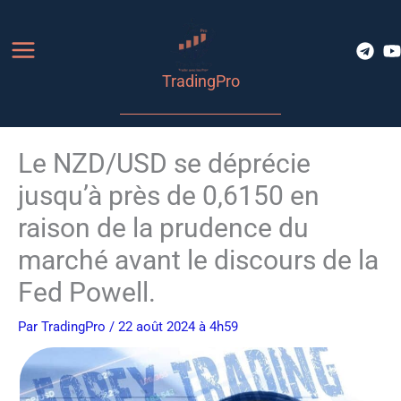
Aller
au
contenu
TradingPro
Le NZD/USD se déprécie
jusqu’à près de 0,6150 en
raison de la prudence du
marché avant le discours de la
Fed Powell.
Par
TradingPro
/ 22 août 2024 à 4h59