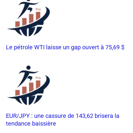
Le pétrole WTI laisse un gap ouvert à 75,69 $
EUR/JPY : une cassure de 143,62 brisera la
tendance baissière