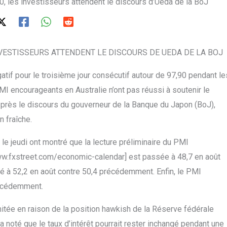
, les investisseurs attendent le discours d’Ueda de la BoJ
NVESTISSEURS ATTENDENT LE DISCOURS DE UEDA DE LA BOJ
tif pour le troisième jour consécutif autour de 97,90 pendant le
MI encourageants en Australie n’ont pas réussi à soutenir le
de près le discours du gouverneur de la Banque du Japon (BoJ),
 fraîche.
e jeudi ont montré que la lecture préliminaire du PMI
www.fxstreet.com/economic-calendar] est passée à 48,7 en août
sé à 52,2 en août contre 50,4 précédemment. Enfin, le PMI
récédemment.
imitée en raison de la position hawkish de la Réserve fédérale
a noté que le taux d’intérêt pourrait rester inchangé pendant une