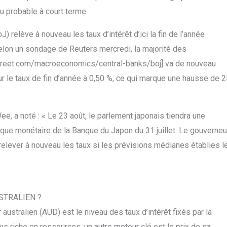
u probable à court terme.
) relève à nouveau les taux d’intérêt d’ici la fin de l’année
 Selon un sondage de Reuters mercredi, la majorité des
treet.com/macroeconomics/central-banks/boj] va de nouveau
r le taux de fin d’année à 0,50 %, ce qui marque une hausse de 2
e, a noté : « Le 23 août, le parlement japonais tiendra une
que monétaire de la Banque du Japon du 31 juillet. Le gouverneu
relever à nouveau les taux si les prévisions médianes établies l
STRALIEN ?
r australien (AUD) est le niveau des taux d’intérêt fixés par la
s riche en ressources, un autre moteur clé est le prix de sa