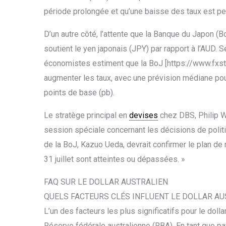
période prolongée et qu’une baisse des taux est pe
D’un autre côté, l’attente que la Banque du Japon (BoJ
soutient le yen japonais (JPY) par rapport à l’AUD.
économistes estiment que la BoJ [https://www.fxs
augmenter les taux, avec une prévision médiane pou
points de base (pb).
Le stratège principal en
devises
chez DBS, Philip We
session spéciale concernant les décisions de politi
de la BoJ, Kazuo Ueda, devrait confirmer le plan de 
31 juillet sont atteintes ou dépassées. »
FAQ SUR LE DOLLAR AUSTRALIEN
QUELS FACTEURS CLÉS INFLUENT LE DOLLAR AU
L’un des facteurs les plus significatifs pour le dolla
Réserve fédérale australienne (RBA). En tant que pay