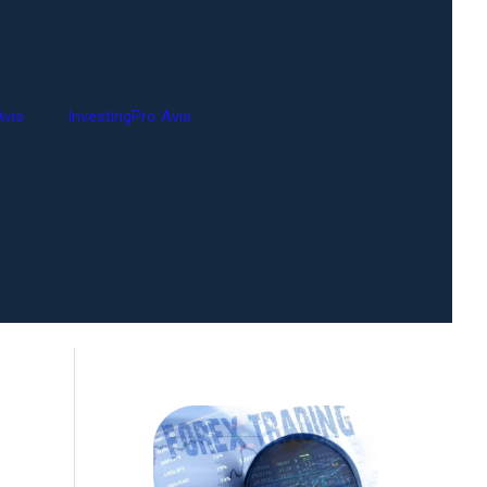
vis
InvestingPro Avis