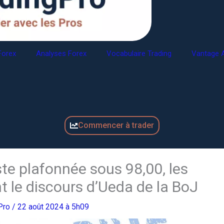
Forex
Analyses Forex
Vocabulaire Trading
Vantage A
Commencer à trader
te plafonnée sous 98,00, les
t le discours d’Ueda de la BoJ
gPro
/ 22 août 2024 à 5h09