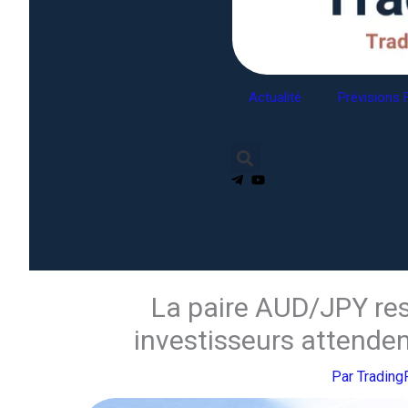
Actualité
Prévisions 
La paire AUD/JPY res
investisseurs attenden
Par
Tradin