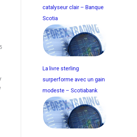
catalyseur clair – Banque
Scotia
5
La livre sterling
r
surperforme avec un gain
e
modeste – Scotiabank