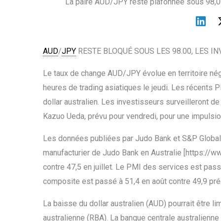
La paire AUD/JPY reste plafonnée sous 98,00
AUD
/
JPY
RESTE BLOQUÉ SOUS LES 98.00, LES I
Le taux de change AUD/JPY évolue en territoire néga
heures de trading asiatiques le jeudi. Les récents P
dollar australien. Les investisseurs surveilleront 
Kazuo Ueda, prévu pour vendredi, pour une impulsion
Les données publiées par Judo Bank et S&P Global l
manufacturier de Judo Bank en Australie [https://
contre 47,5 en juillet. Le PMI des services est pas
composite est passé à 51,4 en août contre 49,9 p
La baisse du dollar australien (AUD) pourrait être l
australienne (RBA). La banque centrale australienne 