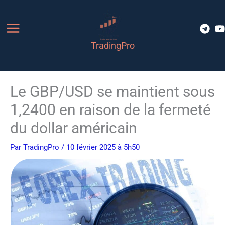
Aller
au
contenu
TradingPro
Le GBP/USD se maintient sous
1,2400 en raison de la fermeté
du dollar américain
Par
TradingPro
/ 10 février 2025 à 5h50