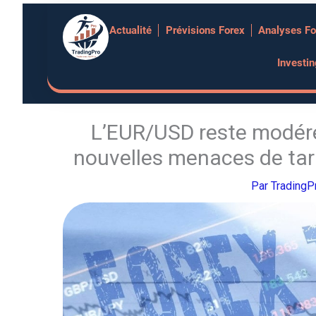
Aller
Actualité
Prévisions Forex
Analyses Fo
au
contenu
Investi
L’EUR/USD reste modéré
nouvelles menaces de tari
Par
Trading