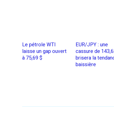
Le pétrole WTI
EUR/JPY : une
laisse un gap ouvert
cassure de 143,6
à 75,69 $
brisera la tendan
baissière