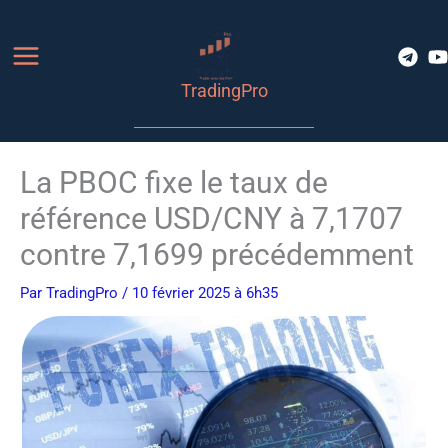
Aller
au
contenu
TradingPro
La PBOC fixe le taux de
référence USD/CNY à 7,1707
contre 7,1699 précédemment
Par
TradingPro
/ 10 février 2025 à 6h35