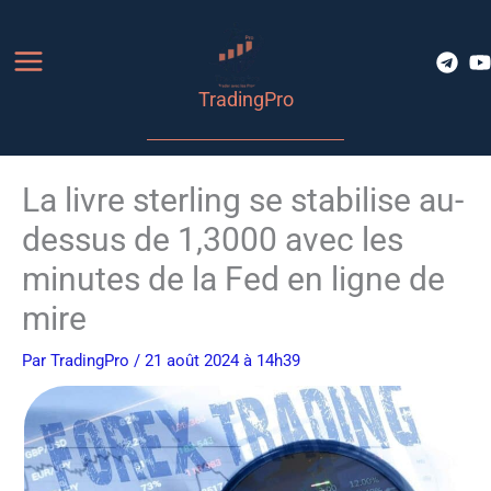
Aller
au
contenu
TradingPro
La livre sterling se stabilise au-
dessus de 1,3000 avec les
minutes de la Fed en ligne de
mire
Par
TradingPro
/ 21 août 2024 à 14h39