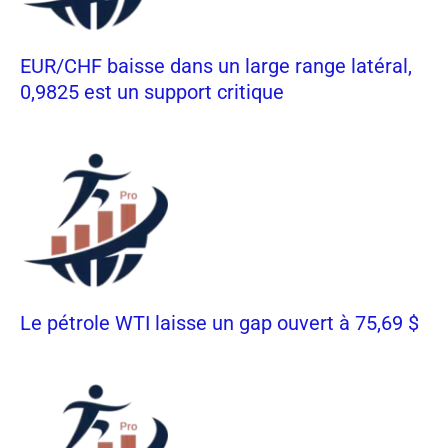
EUR/CHF baisse dans un large range latéral,
0,9825 est un support critique
Le pétrole WTI laisse un gap ouvert à 75,69 $