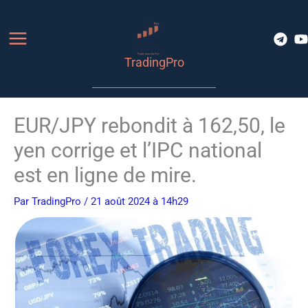
Aller
au
contenu
TradingPro
EUR/JPY rebondit à 162,50, le
yen corrige et l’IPC national
est en ligne de mire.
Par
TradingPro
/ 21 août 2024 à 14h29