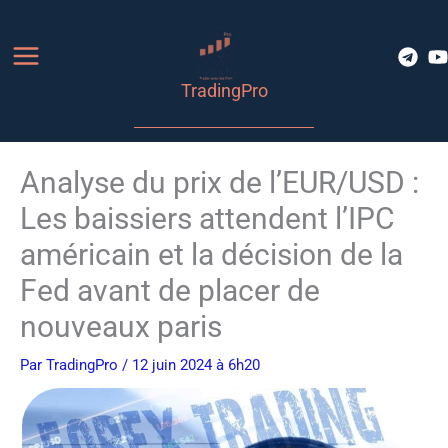
Aller
au
contenu
TradingPro
Analyse du prix de l’EUR/USD :
Les baissiers attendent l’IPC
américain et la décision de la
Fed avant de placer de
nouveaux paris
Par
TradingPro
/ 12 juin 2024 à 6h20