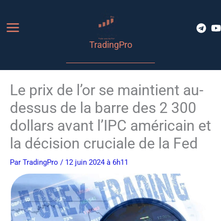
Aller
au
contenu
TradingPro
Le prix de l’or se maintient au-
dessus de la barre des 2 300
dollars avant l’IPC américain et
la décision cruciale de la Fed
Par
TradingPro
/ 12 juin 2024 à 6h11