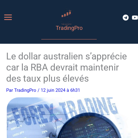
Aller
au
contenu
TradingPro
Le dollar australien s’apprécie
car la RBA devrait maintenir
des taux plus élevés
Par
TradingPro
/ 12 juin 2024 à 6h31