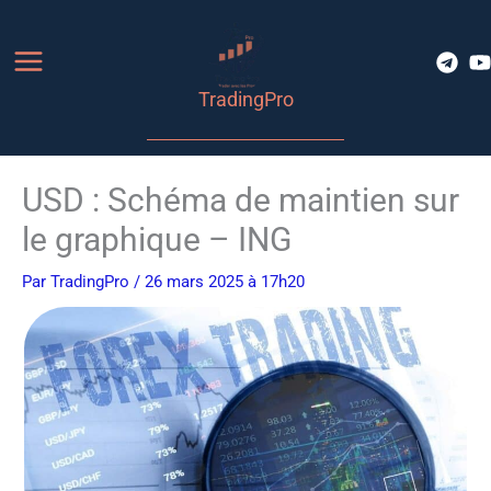
Aller
au
contenu
TradingPro
USD : Schéma de maintien sur
le graphique – ING
Par
TradingPro
/ 26 mars 2025 à 17h20