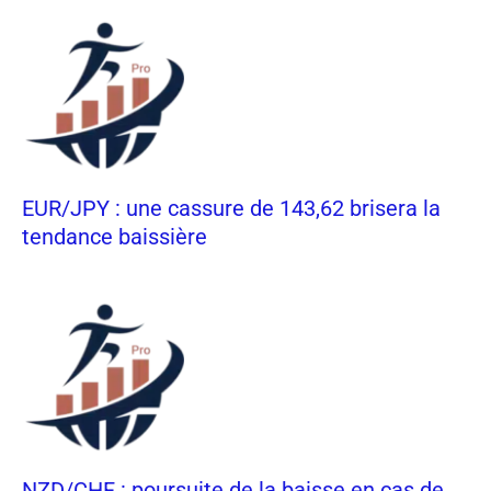
EUR/JPY : une cassure de 143,62 brisera la
tendance baissière
NZD/CHF : poursuite de la baisse en cas de