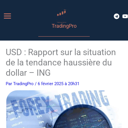
Aller
au
contenu
TradingPro
USD : Rapport sur la situation
de la tendance haussière du
dollar – ING
Par
TradingPro
/ 6 février 2025 à 20h31