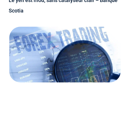
Le yen est mou, sans catalyseur clair – Banque
Scotia