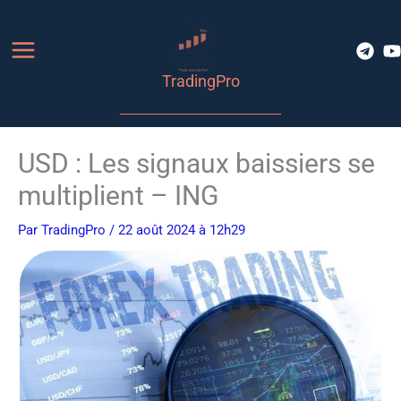
Aller
au
contenu
TradingPro
USD : Les signaux baissiers se
multiplient – ING
Par
TradingPro
/ 22 août 2024 à 12h29