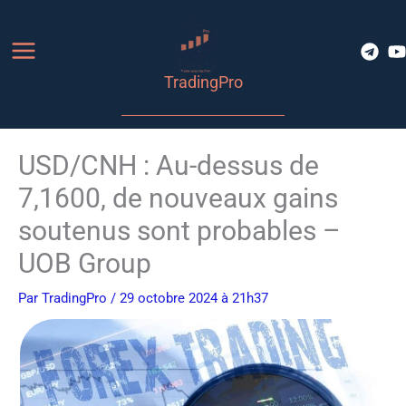
Aller
au
contenu
TradingPro
USD/CNH : Au-dessus de
7,1600, de nouveaux gains
soutenus sont probables –
UOB Group
Par
TradingPro
/ 29 octobre 2024 à 21h37