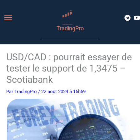
Aller
au
contenu
TradingPro
USD/CAD : pourrait essayer de
tester le support de 1,3475 –
Scotiabank
Par
TradingPro
/ 22 août 2024 à 15h59