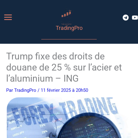
Aller
au
contenu
TradingPro
Trump fixe des droits de
douane de 25 % sur l’acier et
l’aluminium – ING
Par
TradingPro
/ 11 février 2025 à 20h50