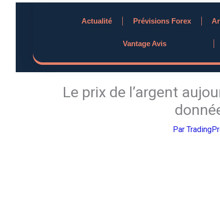
Aller
Actualité
Prévisions Forex
An
au
contenu
Vantage Avis
Le prix de l’argent aujou
donnée
Par
TradingP