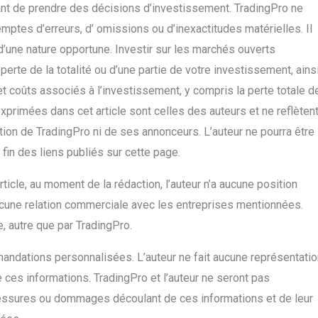
nt de prendre des décisions d’investissement. TradingPro ne
mptes d’erreurs, d’ omissions ou d’inexactitudes matérielles. Il
d’une nature opportune. Investir sur les marchés ouverts
rte de la totalité ou d’une partie de votre investissement, ains
et coûts associés à l’investissement, y compris la perte totale d
exprimées dans cet article sont celles des auteurs et ne reflèten
ition de TradingPro ni de ses annonceurs. L’auteur ne pourra être
fin des liens publiés sur cette page.
rticle, au moment de la rédaction, l’auteur n’a aucune position
ucune relation commerciale avec les entreprises mentionnées.
e, autre que par TradingPro.
mandations personnalisées. L’auteur ne fait aucune représentatio
de ces informations. TradingPro et l’auteur ne seront pas
essures ou dommages découlant de ces informations et de leur