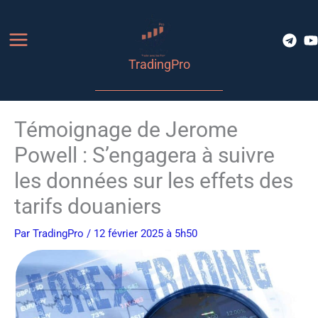
Aller
au
contenu
TradingPro
Témoignage de Jerome
Powell : S’engagera à suivre
les données sur les effets des
tarifs douaniers
Par
TradingPro
/ 12 février 2025 à 5h50