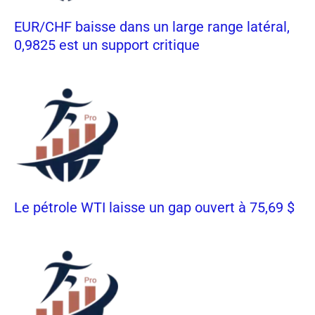
EUR/CHF baisse dans un large range latéral,
0,9825 est un support critique
Le pétrole WTI laisse un gap ouvert à 75,69 $