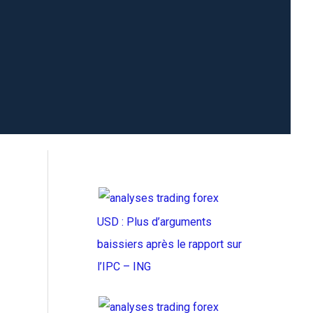
USD : Plus d’arguments
baissiers après le rapport sur
l’IPC – ING