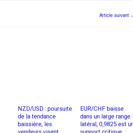
Article suivant
NZD/USD : poursuite
EUR/CHF baisse
de la tendance
dans un large range
baissière, les
latéral, 0,9825 est u
vendeurs visent
support critique