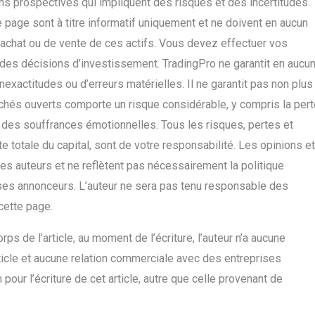
ns prospectives qui impliquent des risques et des incertitudes.
page sont à titre informatif uniquement et ne doivent en aucun
chat ou de vente de ces actifs. Vous devez effectuer vos
des décisions d’investissement. TradingPro ne garantit en aucu
nexactitudes ou d’erreurs matérielles. Il ne garantit pas non plus
archés ouverts comporte un risque considérable, y compris la per
e des souffrances émotionnelles. Tous les risques, pertes et
e totale du capital, sont de votre responsabilité. Les opinions et
es auteurs et ne reflètent pas nécessairement la politique
 ses annonceurs. L’auteur ne sera pas tenu responsable des
 cette page.
ps de l’article, au moment de l’écriture, l’auteur n’a aucune
icle et aucune relation commerciale avec des entreprises
our l’écriture de cet article, autre que celle provenant de