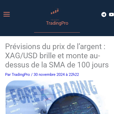
Aller
au
contenu
TradingPro
Prévisions du prix de l’argent :
XAG/USD brille et monte au-
dessus de la SMA de 100 jours
Par
TradingPro
/ 30 novembre 2024 à 22h22