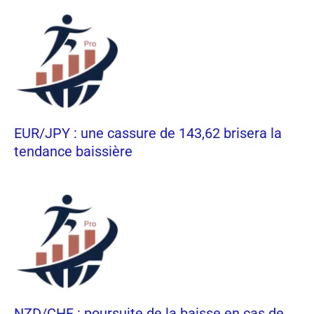
EUR/JPY : une cassure de 143,62 brisera la
tendance baissière
NZD/CHF : poursuite de la baisse en cas de