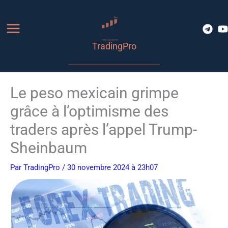
Aller
au
contenu
TradingPro
Le peso mexicain grimpe
grâce à l’optimisme des
traders après l’appel Trump-
Sheinbaum
Par
TradingPro
/ 30 novembre 2024 à 23h07