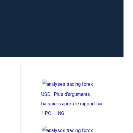
-
USD : Plus d’arguments
baissiers après le rapport sur
l’IPC – ING