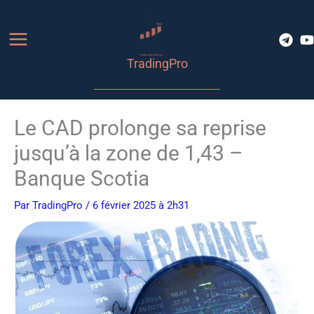
Aller
au
contenu
TradingPro
Le CAD prolonge sa reprise
jusqu’à la zone de 1,43 –
Banque Scotia
Par
TradingPro
/ 6 février 2025 à 2h31