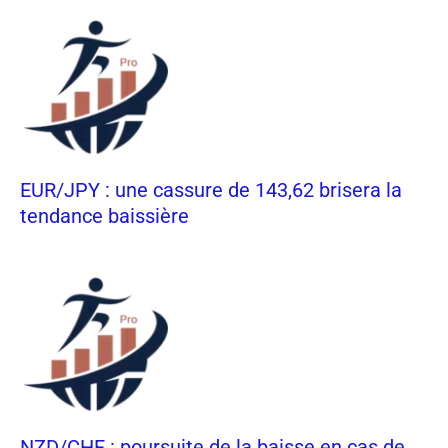
EUR/JPY : une cassure de 143,62 brisera la
tendance baissière
NZD/CHF : poursuite de la baisse en cas de