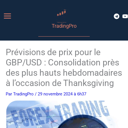
Aller
au
contenu
TradingPro
Prévisions de prix pour le
GBP/USD : Consolidation près
des plus hauts hebdomadaires
à l’occasion de Thanksgiving
Par
TradingPro
/ 29 novembre 2024 à 6h37