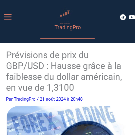
Aller
au
contenu
TradingPro
Prévisions de prix du
GBP/USD : Hausse grâce à la
faiblesse du dollar américain,
en vue de 1,3100
Par
TradingPro
/ 21 août 2024 à 20h48