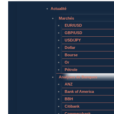
Aller
Actualité
au
Marchés
contenu
EUR/USD
GBP/USD
USD/JPY
Dollar
Bourse
Or
Pétrole
Analyses de Banques
ANZ
Bank of America
BBH
Citibank
Commerzbank