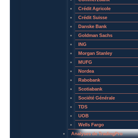
Crédit Agricole
Crédit Suisse
Danske Bank
Goldman Sachs
ING
Morgan Stanley
MUFG
Nordea
Rabobank
Scotiabank
Société Générale
TDS
UOB
Wells Fargo
Analyses de TradingPro