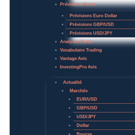
Prévisions Forex
Prévisions Euro Dollar
Prévisions GBP/USD
Prévisions USD/JPY
Analyses Forex
Vocabulaire Trading
Vantage Avis
InvestingPro Avis
Actualité
Marchés
EUR/USD
GBP/USD
USD/JPY
Dollar
Bourse