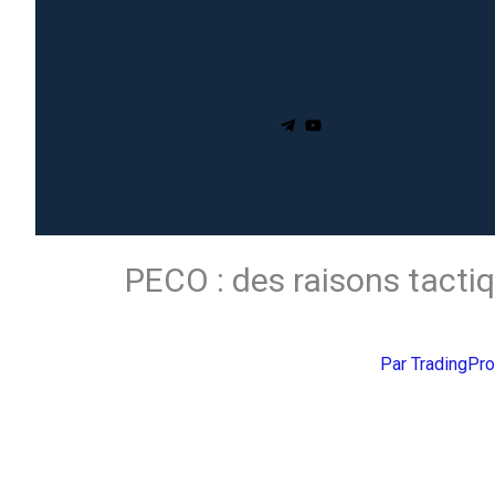
PECO : des raisons tacti
Par
TradingPr