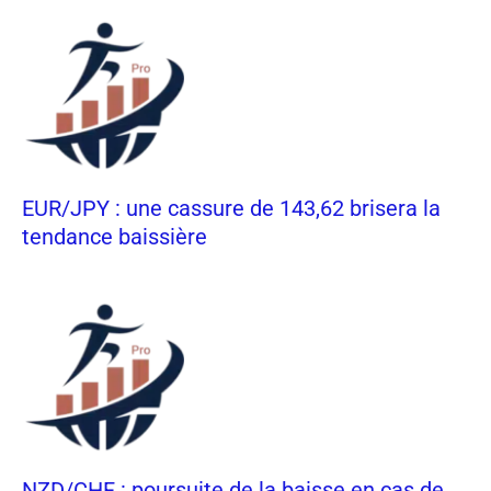
EUR/JPY : une cassure de 143,62 brisera la
tendance baissière
NZD/CHF : poursuite de la baisse en cas de