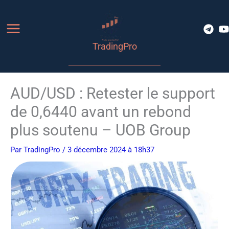
Aller
au
contenu
TradingPro
AUD/USD : Retester le support
de 0,6440 avant un rebond
plus soutenu – UOB Group
Par
TradingPro
/ 3 décembre 2024 à 18h37