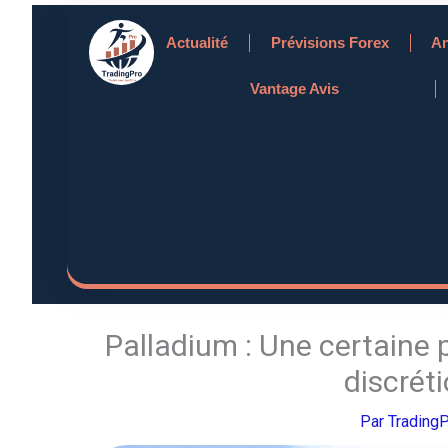
Aller
Actualité
Prévisions Forex
An
au
contenu
Vantage Avis
Palladium : Une certaine 
discrét
Par
Trading