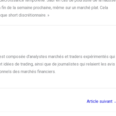
e décroissance temporelle. Sauf en cas de poursuite de la hausse
 la fin de la semaine prochaine, même sur un marché plat. Cela
sque short discrétionnaire. »
o est composée d'analystes marchés et traders expérimentés qui
 idées de trading, ainsi que de journalistes qui relaient les avis
ionnels des marchés financiers.
Article suivant