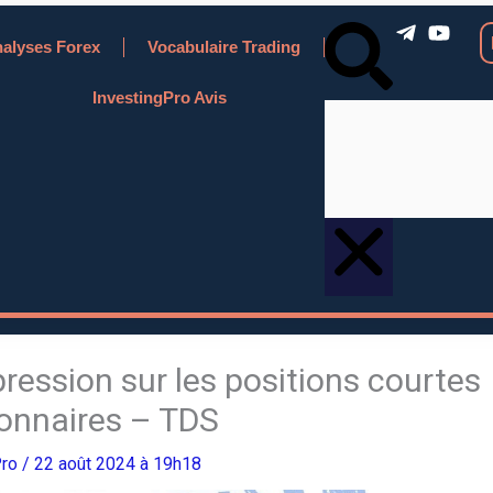
R
alyses Forex
Vocabulaire Trading
e
c
InvestingPro Avis
h
e
r
c
h
e
r
pression sur les positions courtes
ionnaires – TDS
Pro
/ 22 août 2024 à 19h18