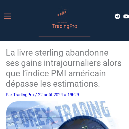
Aller
au
contenu
TradingPro
La livre sterling abandonne
ses gains intrajournaliers alors
que l’indice PMI américain
dépasse les estimations.
Par
TradingPro
/ 22 août 2024 à 19h29