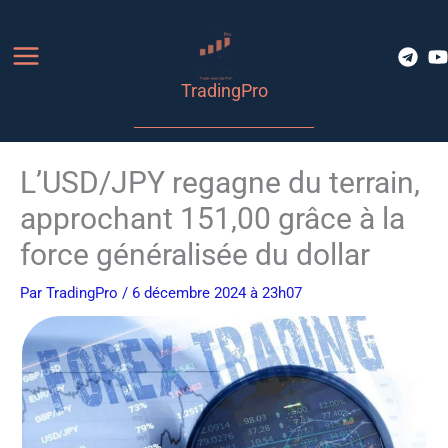
Aller
au
contenu
TradingPro
L’USD/JPY regagne du terrain,
approchant 151,00 grâce à la
force généralisée du dollar
Par
TradingPro
/ 6 décembre 2024 à 23h07