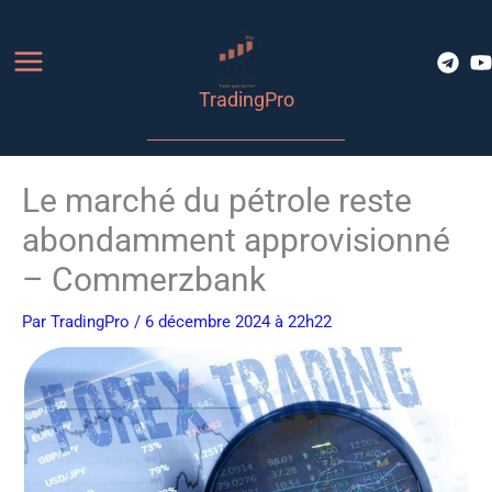
Aller
au
contenu
TradingPro
Le marché du pétrole reste
abondamment approvisionné
– Commerzbank
Par
TradingPro
/ 6 décembre 2024 à 22h22