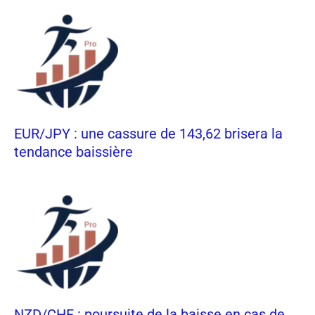
EUR/JPY : une cassure de 143,62 brisera la
tendance baissière
NZD/CHF : poursuite de la baisse en cas de