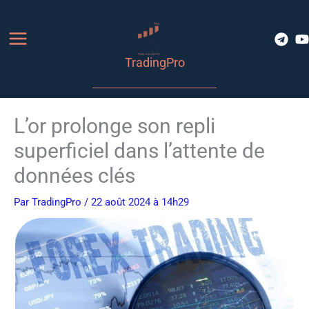
Aller
au
contenu
TradingPro
L’or prolonge son repli
superficiel dans l’attente de
données clés
Par
TradingPro
/ 22 août 2024 à 14h29