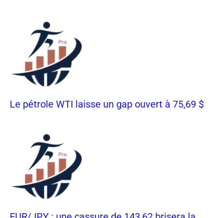
Le pétrole WTI laisse un gap ouvert à 75,69 $
EUR/JPY : une cassure de 143,62 brisera la