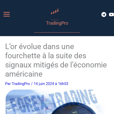
Aller
au
contenu
TradingPro
L’or évolue dans une
fourchette à la suite des
signaux mitigés de l’économie
américaine
Par
TradingPro
/ 14 juin 2024 à 16h53