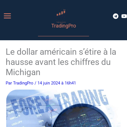
Aller
au
contenu
TradingPro
Le dollar américain s’étire à la
hausse avant les chiffres du
Michigan
Par
TradingPro
/ 14 juin 2024 à 16h41