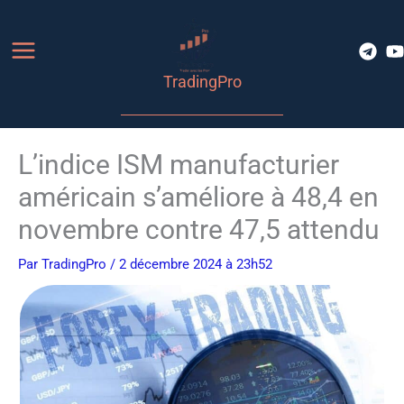
Aller
au
contenu
TradingPro
L’indice ISM manufacturier
américain s’améliore à 48,4 en
novembre contre 47,5 attendu
Par
TradingPro
/ 2 décembre 2024 à 23h52