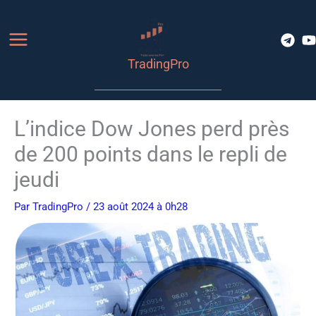
Aller
au
contenu
TradingPro
L’indice Dow Jones perd près
de 200 points dans le repli de
jeudi
Par
TradingPro
/ 23 août 2024 à 0h28