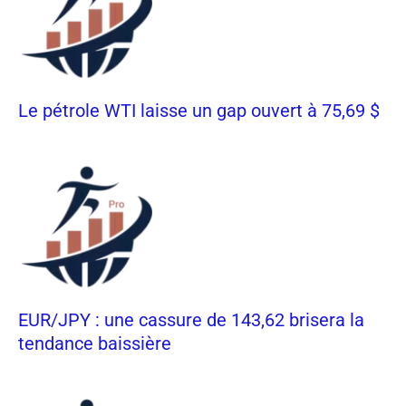
Le pétrole WTI laisse un gap ouvert à 75,69 $
EUR/JPY : une cassure de 143,62 brisera la
tendance baissière