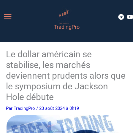
Aller
au
contenu
TradingPro
Le dollar américain se
stabilise, les marchés
deviennent prudents alors que
le symposium de Jackson
Hole débute
Par
TradingPro
/ 23 août 2024 à 0h19