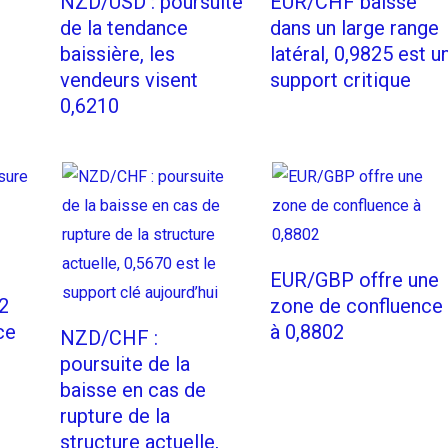
NZD/USD : poursuite
EUR/CHF baisse
de la tendance
dans un large range
baissière, les
latéral, 0,9825 est u
vendeurs visent
support critique
0,6210
EUR/GBP offre une
2
zone de confluence
ce
à 0,8802
NZD/CHF :
poursuite de la
baisse en cas de
rupture de la
structure actuelle,