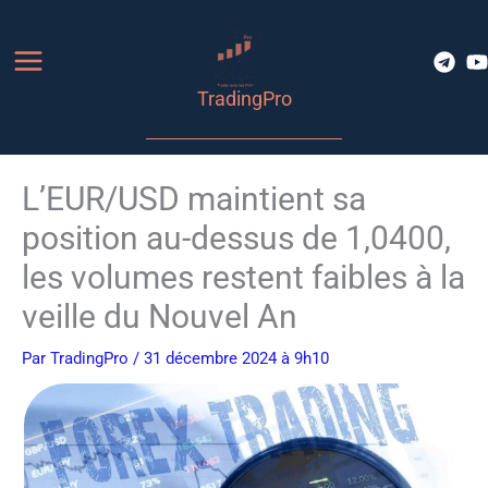
Aller
au
contenu
TradingPro
L’EUR/USD maintient sa
position au-dessus de 1,0400,
les volumes restent faibles à la
veille du Nouvel An
Par
TradingPro
/ 31 décembre 2024 à 9h10