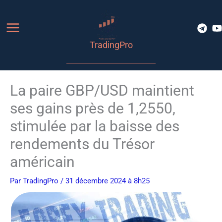
Aller
au
contenu
TradingPro
La paire GBP/USD maintient
ses gains près de 1,2550,
stimulée par la baisse des
rendements du Trésor
américain
Par
TradingPro
/ 31 décembre 2024 à 8h25