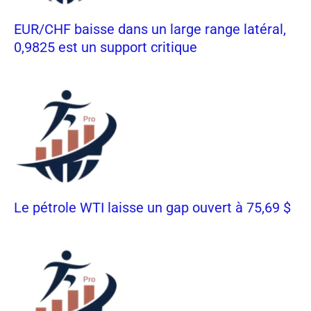
EUR/CHF baisse dans un large range latéral,
0,9825 est un support critique
Le pétrole WTI laisse un gap ouvert à 75,69 $