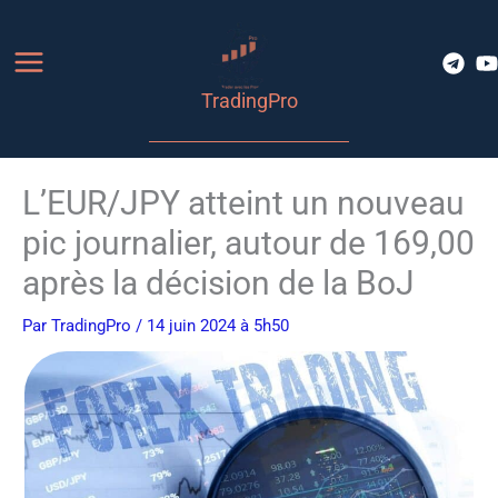
Aller
au
contenu
TradingPro
L’EUR/JPY atteint un nouveau
pic journalier, autour de 169,00
après la décision de la BoJ
Par
TradingPro
/ 14 juin 2024 à 5h50