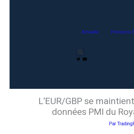
Actualité
Prévisions 
L’EUR/GBP se maintient
données PMI du Roya
Par
Tradin