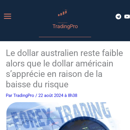
Aller
au
contenu
TradingPro
Le dollar australien reste faible
alors que le dollar américain
s’apprécie en raison de la
baisse du risque
Par
TradingPro
/ 22 août 2024 à 8h38